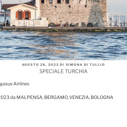
PUBBLICATO
AGOSTO 28, 2023
DI
SIMONA DI TULLIO
IL
SPECIALE TURCHIA
egasus Airlines
mbre 2023 da MALPENSA, BERGAMO, VENEZIA, BOLOGNA