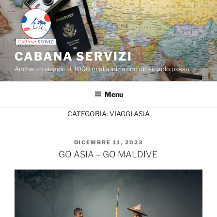
Salta
al
contenuto
CABANA SERVIZI
Anche un viaggio di 1000 miglia inizia con un singolo passo.
Menu
CATEGORIA:
VIAGGI ASIA
PUBBLICATO
DICEMBRE 11, 2023
IL
GO ASIA – GO MALDIVE