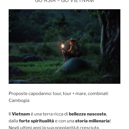
GO ASIA – GO VIETNAM
Proposte capodanno: tour, tour + mare, combinati
Cambogia
Il
Vietnam
è una terra ricca di
bellezze nascoste
,
dalla
forte spiritualità
e con una
storia millenaria
!
Negli ultimi anni la sua popolarità è cresciuta