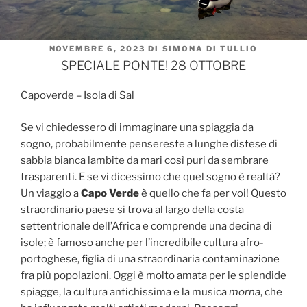
PUBBLICATO
NOVEMBRE 6, 2023
DI
SIMONA DI TULLIO
IL
SPECIALE PONTE! 28 OTTOBRE
Capoverde – Isola di Sal
Se vi chiedessero di immaginare una spiaggia da
sogno, probabilmente pensereste a lunghe distese di
sabbia bianca lambite da mari così puri da sembrare
trasparenti. E se vi dicessimo che quel sogno è realtà?
Un viaggio a
Capo Verde
è quello che fa per voi! Questo
straordinario paese si trova al largo della costa
settentrionale dell’Africa e comprende una decina di
isole; è famoso anche per l’incredibile cultura afro-
portoghese, figlia di una straordinaria contaminazione
fra più popolazioni. Oggi è molto amata per le splendide
spiagge, la cultura antichissima e la musica
morna
, che