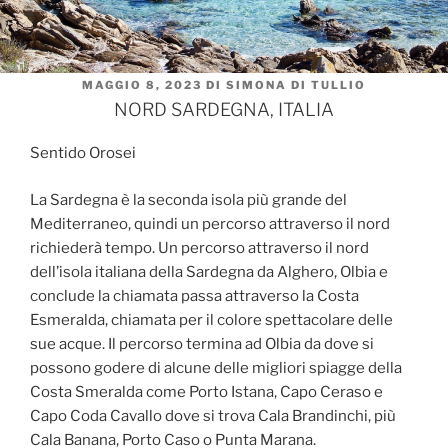
PUBBLICATO
MAGGIO 8, 2023
DI
SIMONA DI TULLIO
IL
NORD SARDEGNA, ITALIA
Sentido Orosei
La Sardegna è la seconda isola più grande del
Mediterraneo, quindi un percorso attraverso il nord
richiederà tempo. Un percorso attraverso il nord
dell’isola italiana della Sardegna da Alghero, Olbia e
conclude la chiamata passa attraverso la Costa
Esmeralda, chiamata per il colore spettacolare delle
sue acque. Il percorso termina ad Olbia da dove si
possono godere di alcune delle migliori spiagge della
Costa Smeralda come Porto Istana, Capo Ceraso e
Capo Coda Cavallo dove si trova Cala Brandinchi, più
Cala Banana, Porto Caso o Punta Marana.