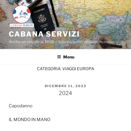
Salta
al
contenuto
CABANA SERVIZI
Anche un viaggio di 1000 miglia inizia con un singolo passo.
Menu
CATEGORIA:
VIAGGI EUROPA
PUBBLICATO
DICEMBRE 11, 2023
IL
2024
Capodanno
IL MONDO IN MANO