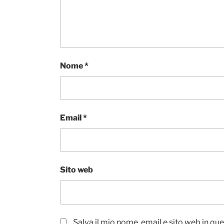
Nome
*
Email
*
Sito web
Salva il mio nome, email e sito web in q