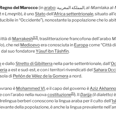
Regno del Marocco
(in
arabo
: المملكة المغربية‎,
al-Mamlaka al-
t n Lmeɣrib
), è uno
Stato
dell’
Africa settentrionale
, situato al
ducibile in “Occidente”), nonostante la popolazione che lo abi
[12]
ittà di
Marrakesh
, traslitterazione francofona dell’arabo
M
io
), che nel
Medioevo
era conosciuta in
Europa
come “Città di
à dal suo fondatore
Yūsuf ibn Tāshfīn
.
o
e dallo
Stretto di Gibilterra
nella parte settentrionale, dall’
Oc
eria
a est e sud-est, e con i territori rivendicati del
Sahara Occ
isola di
Peñón de Vélez de la Gomera
a nord.
 sovrano è
Mohammed VI
, e il capo del governo è
Aziz Akhann
[1]
me con l’arabo nella nuova
costituzione
). Il
Darija
(il dialetto)
è
relingua berberi conoscono la lingua araba per il culto dell’
I
levante della popolazione, è anche la lingua prevalente nell’