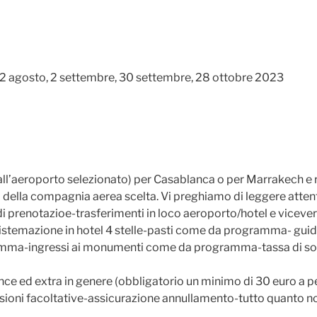
12 agosto, 2 settembre, 30 settembre, 28 ottobre 2023
ll’aeroporto selezionato) per Casablanca o per Marrakech e r
 della compagnia aerea scelta. Vi preghiamo di leggere attent
di prenotazioe-trasferimenti in loco aeroporto/hotel e vicev
sistemazione in hotel 4 stelle-pasti come da programma- guida 
ramma-ingressi ai monumenti come da programma-tassa di s
d extra in genere (obbligatorio un minimo di 30 euro a pers
cursioni facoltative-assicurazione annullamento-tutto quanto