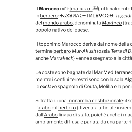
[11]
Il
Marocco
(
:
[maˈɾɔkːo]
), ufficialmente
AFI
in
berbero
: ⵜⴰⴳⴻⵍⴷⵉⵜ ⵏ ⵍⵎⴻⵖⵔⵉⴱ,
Tageldi
del
mondo arabo
, denominata
Maghreb
(tra
popolo nativo del paese.
Il toponimo Marocco deriva dal nome della c
termine
berbero
Mur-Akush
(ossia
Terra di D
anche
Marrakech
) venne assegnato alla citt
Le coste sono bagnate dal
Mar Mediterrane
mentre i confini terrestri sono con la sola
Alg
le
exclave
spagnole
di
Ceuta
,
Melilla
e la pen
Si tratta di una
monarchia costituzionale
: il
l’
arabo
e il
berbero
(divenuta ufficiale insie
dall’
Arabo
lingua di stato, poiché anche i mad
ampiamente diffusa e parlata da una parte ri