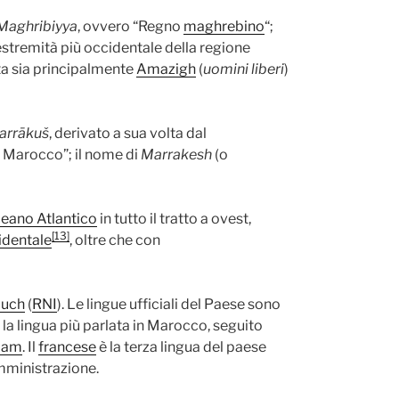
Maghribiyya
, ovvero “Regno
maghrebino
“;
l’estremità più occidentale della regione
ta sia principalmente
Amazigh
(
uomini liberi
)
arrākuš
, derivato a sua volta dal
 Marocco”; il nome di
Marrakesh
(o
eano Atlantico
in tutto il tratto a ovest,
[13]
identale
, oltre che con
ouch
(
RNI
). Le lingue ufficiali del Paese sono
 la lingua più parlata in Marocco, seguito
slam
. Il
francese
è la terza lingua del paese
amministrazione.